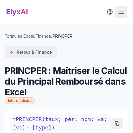
ElyxAI
Formules Excel
/
Finance
/
PRINCPER
Retour à
Finance
PRINCPER : Maîtriser le Calcul
du Principal Remboursé dans
Excel
Intermédiaire
=PRINCPER(taux; pér; npm; va;
[vc]; [type])