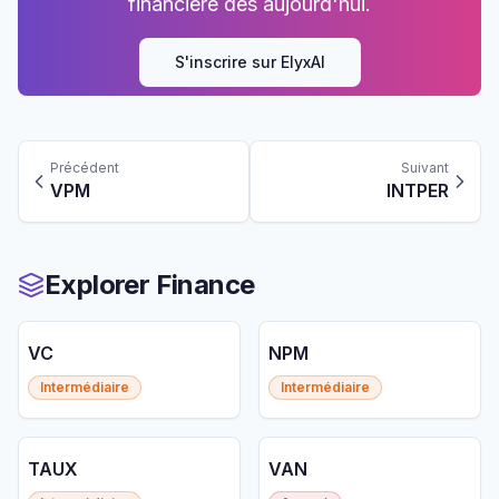
financière dès aujourd'hui.
S'inscrire sur ElyxAI
Précédent
Suivant
VPM
INTPER
Explorer Finance
VC
NPM
Intermédiaire
Intermédiaire
TAUX
VAN