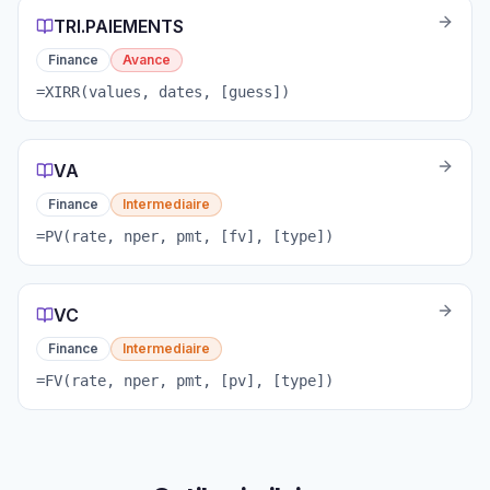
TRI.PAIEMENTS
Finance
Avance
=XIRR(values, dates, [guess])
VA
Finance
Intermediaire
=PV(rate, nper, pmt, [fv], [type])
VC
Finance
Intermediaire
=FV(rate, nper, pmt, [pv], [type])